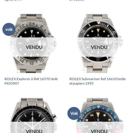
volé
VENDU
VENDU
ROLEX Explorer II Réf 16570 Volé
ROLEX Submariner Ref 16610 boîte
P435907
et papiers 1995
Volé
VENDU
VENDU