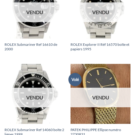
VENDU
VENDU
ROLEX Submariner Ref 16610 de
ROLEX Explorer II Réf 16570 boîte et
2000
papiers 1995
Volé
VENDU
VENDU
ROLEX Submariner Ref 14060 boîte 2
PATEK PHILIPPE Ellipse numéro
lignes 1999
2730831