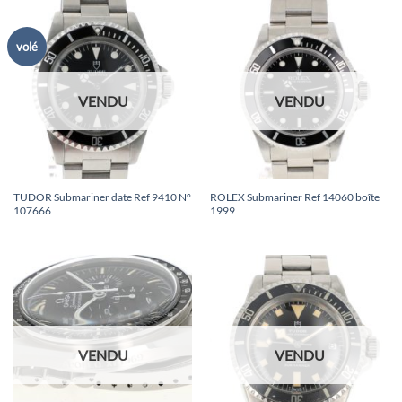
volé
VENDU
VENDU
TUDOR Submariner date Ref 9410 N°
ROLEX Submariner Ref 14060 boîte
107666
1999
VENDU
VENDU