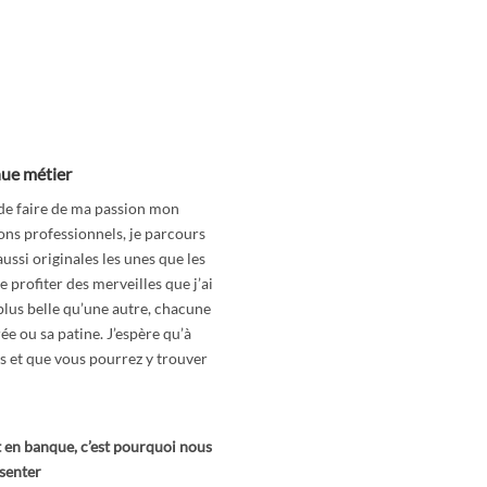
nue métier
 de faire de ma passion mon
lons professionnels, je parcours
ussi originales les unes que les
re profiter des merveilles que j’ai
 plus belle qu’une autre, chacune
ée ou sa patine. J’espère qu’à
is et que vous pourrez y trouver
t en banque, c’est pourquoi nous
ésenter