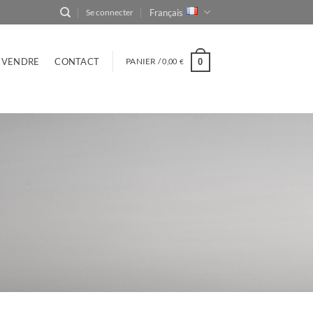
Français
Se connecter
VENDRE
CONTACT
PANIER /
0,00
0
€