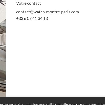
Votre contact
contact@watch-montre-paris.com
+33 6 07 41 34 13
experience. By continuing your visit to this site, you accept the use of th