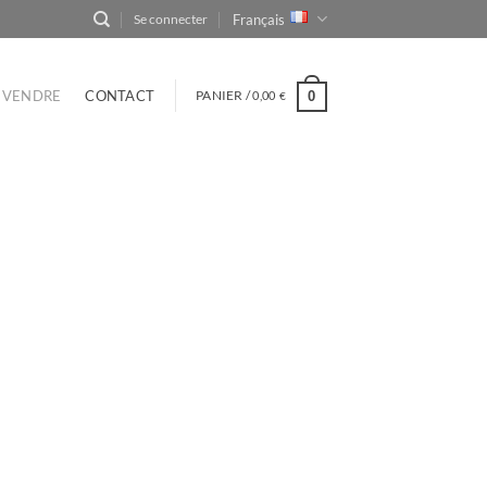
Français
Se connecter
VENDRE
CONTACT
PANIER /
0,00
0
€