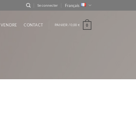
Français
Se connecter
VENDRE
CONTACT
PANIER /
0,00
0
€