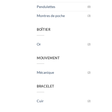
Pendulettes
(0)
Montres de poche
(3)
BOÎTIER
Or
(2)
MOUVEMENT
Mécanique
(2)
BRACELET
Cuir
(2)