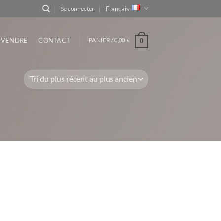
Français
Se connecter
VENDRE
CONTACT
PANIER /
0,00
0
€