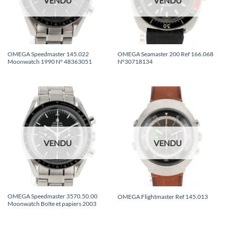
VENDU
VENDU
OMEGA Speedmaster 145.022
OMEGA Seamaster 200 Ref 166.068
Moonwatch 1990 N° 48363051
N°30718134
VENDU
VENDU
OMEGA Speedmaster 3570.50.00
OMEGA Flightmaster Ref 145.013
Moonwatch Boîte et papiers 2003