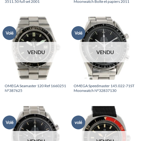
3511.50 full set 2001
Moonwatch Boîte et papiers 2011
Volé
Volé
VENDU
VENDU
OMEGA Seamaster 120 Ref 1660251
OMEGA Speedmaster 145.022-71ST
N°387625
Moonwatch N°32837130
Volé
volé