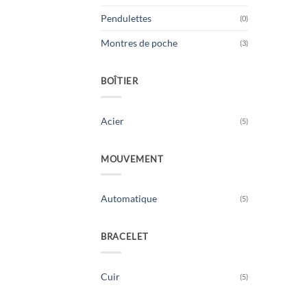
Pendulettes
(0)
Montres de poche
(3)
BOÎTIER
Acier
(5)
MOUVEMENT
Automatique
(5)
BRACELET
Cuir
(5)