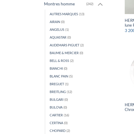
Montres homme
(242)
AUTRES MARQUES
(13)
HERM
AIRAIN
(0)
lune
ANGELUS
(1)
3 20
AQUASTAR
(0)
AUDEMARS PIGUET
(2)
BAUME & MERCIER
(0)
BELL & ROSS
(2)
BIANCHI
(0)
BLANC PAIN
(5)
BREGUET
(1)
BREITLING
(12)
BULGARI
(0)
HERM
BULOVA
(0)
Chro
CARTIER
(16)
CERTINA
(0)
CHOPARD
(2)