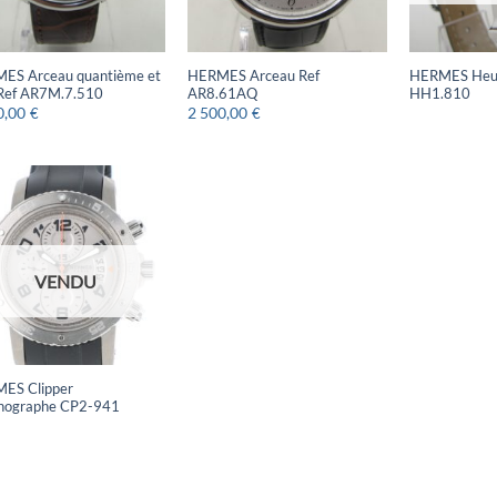
ES Arceau quantième et
HERMES Arceau Ref
HERMES Heur
 Ref AR7M.7.510
AR8.61AQ
HH1.810
0,00
2 500,00
€
€
VENDU
ES Clipper
nographe CP2-941