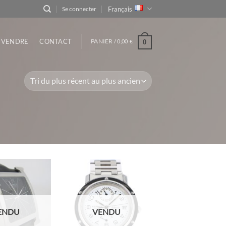
Français
Se connecter
VENDRE
CONTACT
PANIER /
0,00
0
€
ENDU
VENDU