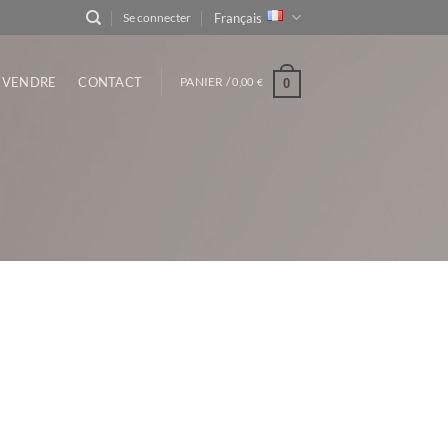
Français
Se connecter
VENDRE
CONTACT
PANIER /
0,00
0
€