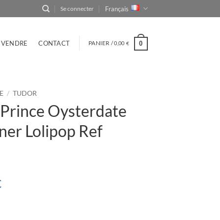
Français
Se connecter
VENDRE
CONTACT
PANIER /
0,00
0
€
E
/
TUDOR
rince Oysterdate
ner Lolipop Ref
€