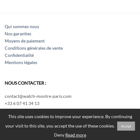
Qui sommes nous
Nos garanties
Moyens de paiement
Conditions générales de vente
Confidentialité
Mentions légales
NOUS CONTACTER :
contact@watch-montre-paris.com
+33 6 07 41 34 13
Nous écrire
This site uses cookies to improve your experience. By continuing
your visit to this site, you accept the use of these cookies.
Accept
Tous droits réservés Watch Montre Paris 2018
Deny
Read more