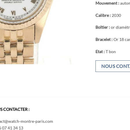
Mouvement :
auto
Calibre :
2030
Boîtier :
or diamèt
Bracelet :
Or 18 car
Etat :
T bon
NOUS CONT
S CONTACTER :
act@watch-montre-paris.com
6 07 41 34 13