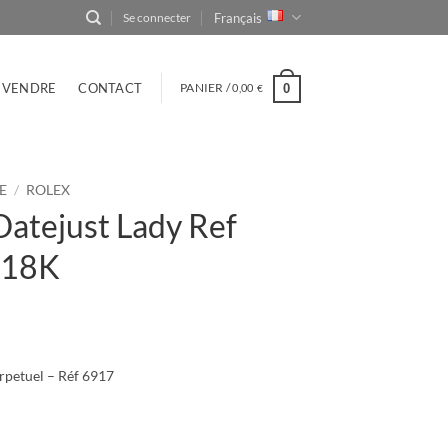
Français
Se connecter
VENDRE
CONTACT
PANIER /
0,00
0
€
E
/
ROLEX
atejust Lady Ref
 18K
rpetuel – Réf 6917