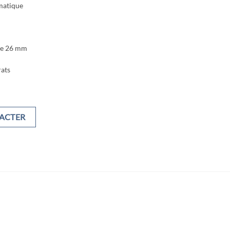
matique
re 26 mm
ats
ACTER