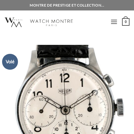
Passer
MONTRE DE PRESTIGE ET COLLECTION...
au
contenu
0
Volé