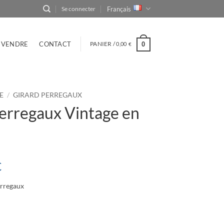
Français
Se connecter
VENDRE
CONTACT
PANIER /
0,00
0
€
E
/
GIRARD PERREGAUX
erregaux Vintage en
€
rregaux