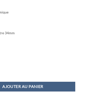
nique
tre 34mm
Perregaux Vintage en or 60's
AJOUTER AU PANIER