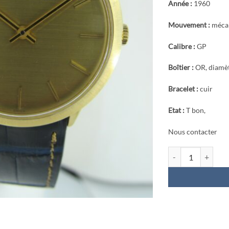
Année :
1960
Mouvement :
méca
Calibre :
GP
Boîtier :
OR, diamè
Bracelet :
cuir
Etat :
T bon,
Nous contacter
quantité de Girard 