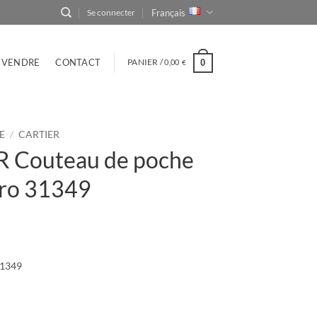
Français
Se connecter
VENDRE
CONTACT
PANIER /
0,00
0
€
E
/
CARTIER
 Couteau de poche
ro 31349
31349