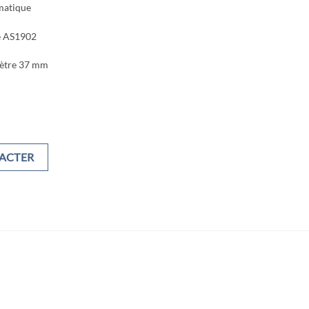
matique
e AS1902
mètre 37 mm
ACTER