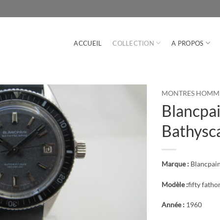
ACCUEIL
COLLECTION
A PROPOS
MONTRES HOMM
Blancpai
Bathysc
Marque :
Blancpai
Modèle :
fifty fath
Année :
1960