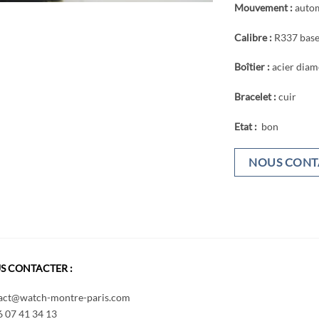
Mouvement :
auto
Calibre :
R337 bas
Boîtier :
acier dia
Bracelet :
cuir
Etat :
bon
NOUS CONT
S CONTACTER :
act@watch-montre-paris.com
6 07 41 34 13