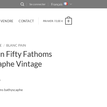
Français
Se connecter
VENDRE
CONTACT
PANIER /
0,00
0
€
E
/
BLANC PAIN
n Fifty Fathoms
aphe Vintage
n
oms bathyscaphe