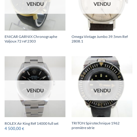
VENDU
VENDU
ENICAR GARNIX Chronographe
Omega Vintage Jumbo 39.5mm Ref
Valjoux 72 ref 2303
2808.1
VENDU
VENDU
TRITON Spirotechnique 1962
ROLEX Air King Réf 14000 full set
première série
4 500,00
€