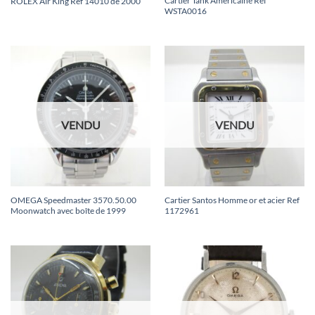
Cartier Tank Américaine Ref
ROLEX Air King Réf 14010 de 2000
WSTA0016
VENDU
VENDU
OMEGA Speedmaster 3570.50.00
Cartier Santos Homme or et acier Ref
Moonwatch avec boîte de 1999
1172961